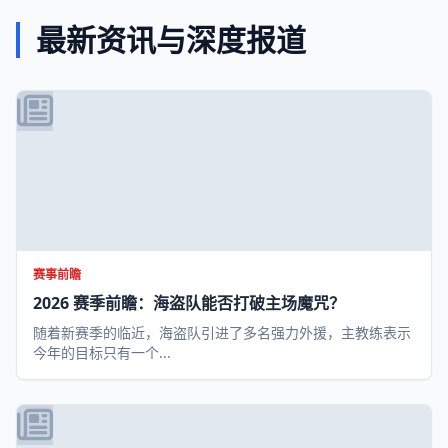
最新资讯与深度报道
赛事前瞻
2026 赛季前瞻：海盗队能否打破主场魔咒？
随着新赛季的临近，海盗队引进了多名强力外援，主教练表示
今年的目标只有一个...