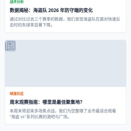
战术分析
数据揭秘：海盗队 2026 年防守端的变化
通过对比过去三个赛季的数据，我们发现海盗队在面对快速反
击时的失球率显著下降。
球迷社区
周末观赛指南：哪里是最佳聚集地？
本周末将迎来多场焦点战，我们为您整理了全市最适合观看
“海盗 vs"系列比赛的酒吧与广场。