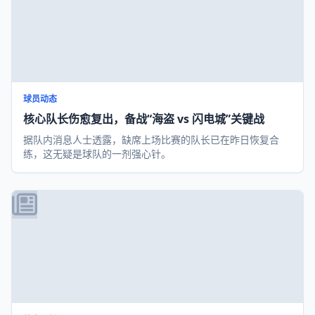
球员动态
核心队长伤愈复出，备战“海盗 vs 闪电城”关键战
据队内消息人士透露，缺席上场比赛的队长已在昨日恢复合
练，这无疑是球队的一剂强心针。